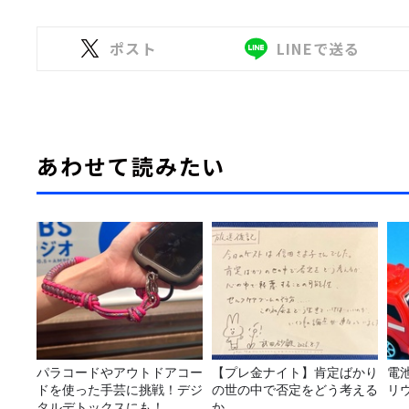
ポスト
LINEで送る
あわせて読みたい
パラコードやアウトドアコー
【プレ金ナイト】肯定ばかり
電
ドを使った手芸に挑戦！デジ
の世の中で否定をどう考える
リ
タルデトックスにも！
か。