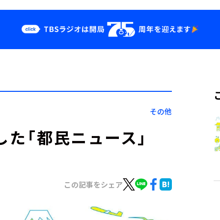
クス
イベント・グッ
ズ
st
YouTube
せ
会社情報
その他
した「都民ニュース」
この記事をシェア