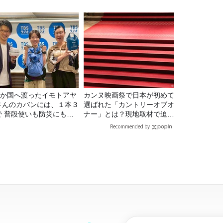
22か国へ渡ったイモトアヤ
カンヌ映画祭で日本が初めて
さんのカバンには、１本３
選ばれた「カントリーオブオ
で 普段使いも防災にもな
ナー」とは？現地取材で迫る
最強の棒が入っていた！
選出の意味
Recommended by