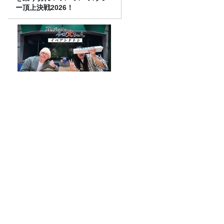
ー頂上決戦2026！
『真空ジェシカのラジオ父ち
ゃん』番組イベント開催決
定！今回のスペシャルゲスト
は、タカアンドトシ！
山里「麻辣湯でなめられたくない」
【朗読のヒロバ 第93回】小泉八雲「お貞
の話」