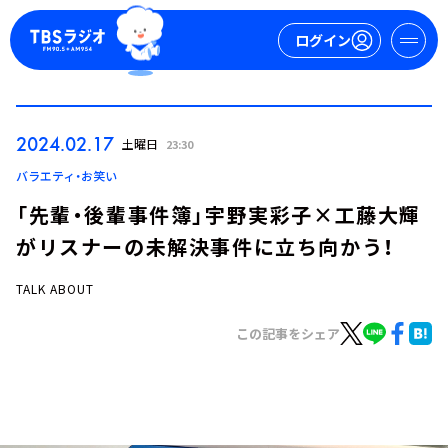
ログイン
マイページ
2024.02.17
土曜日
23:30
新規会員登録
ログイン
バラエティ・お笑い
「先輩・後輩事件簿」宇野実彩子×工藤大輝
がリスナーの未解決事件に立ち向かう！
TALK ABOUT
この記事をシェア
今日の番組表
週間番組表
トピックス
TBS Podcast