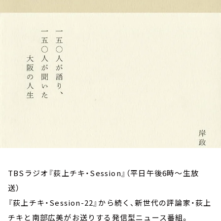
お知らせ
イベント・グッズ
YouTube
会社情報
TBSラジオ『荻上チキ・Session』（平日午後6時～生放
送）
『荻上チキ・Session-22』から続く、新世代の評論家・荻上
チキと南部広美がお送りする発信型ニュース番組。