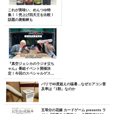
これが美味い、めんつゆ特
集！！売上げ四天王を比較！
話題の唐船峡も
『真空ジェシカのラジオ父ち
ゃん』番組イベント開催決
定！今回のスペシャルゲスト
は、タカアンドトシ！
パリで40度超えの猛暑…なぜエアコン普
及率は「1割」なのか
五等分の花嫁 カードゲーム presents ラ