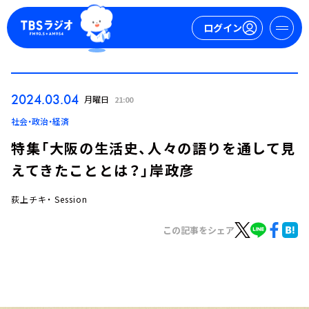
ログイン
マイページ
2024.03.04
月曜日
21:00
新規会員登録
ログイン
社会・政治・経済
特集「大阪の生活史、人々の語りを通して見
えてきたこととは？」岸政彦
荻上チキ・ Session
この記事をシェア
今日の番組表
週間番組表
トピックス
TBS Podcast