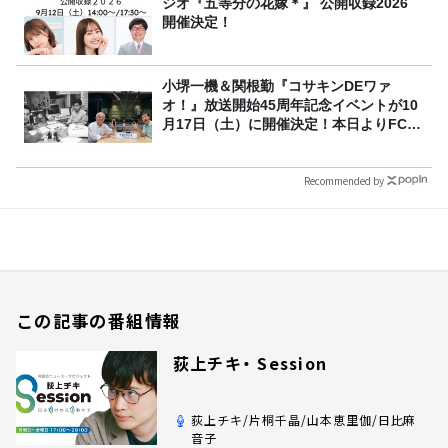
ジオ『五等分の花嫁＊』 公開収録2026
開催決定！
小堺一機＆関根勤『コサキンDEワァ
オ！』放送開始45周年記念イベントが10
月17日（土）に開催決定！本日よりFC先
行受付スタート！
Recommended by
この記事の番組情報
荻上チキ・ Session
荻上チキ/片桐千晶/山本恵里伽/日比麻
音子