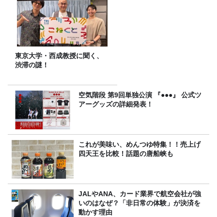
東京大学・西成教授に聞く、
渋滞の謎！
空気階段 第9回単独公演 『●●●』 公式ツ
アーグッズの詳細発表！
これが美味い、めんつゆ特集！！売上げ
四天王を比較！話題の唐船峡も
JALやANA、カード業界で航空会社が強
いのはなぜ？「非日常の体験」が決済を
動かす理由