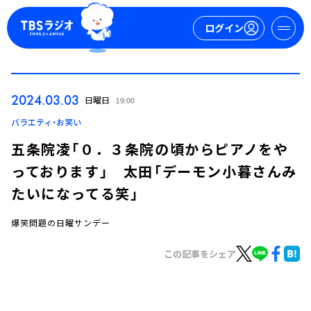
ログイン
マイページ
2024.03.03
日曜日
19:00
新規会員登録
ログイン
バラエティ・お笑い
五条院凌「０．３条院の頃からピアノをや
っております」 太田「デーモン小暮さんみ
たいになってる笑」
爆笑問題の日曜サンデー
今日の番組表
この記事をシェア
週間番組表
トピックス
TBS Podcast