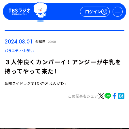
ログイン
マイページ
2024.03.01
金曜日
20:00
新規会員登録
ログイン
バラエティ・お笑い
３人仲良くカンパーイ！ アンジーが牛乳を
持ってやって来た！
金曜ワイドラジオTOKYO「えんがわ」
この記事をシェア
今日の番組表
週間番組表
トピックス
TBS Podcast