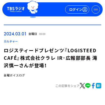
ログイン
マイページ
2024.03.01
金曜日
00:00
新規会員登録
ログイン
カルチャー
ロジスティードプレゼンツ『LOGISTEED
CAFÉ』株式会社クラレ IR･広報部部長 滝
沢慎一さんが登場！
金曜ボイスログ
今日の番組表
この記事をシェア
週間番組表
トピックス
TBS Podcast