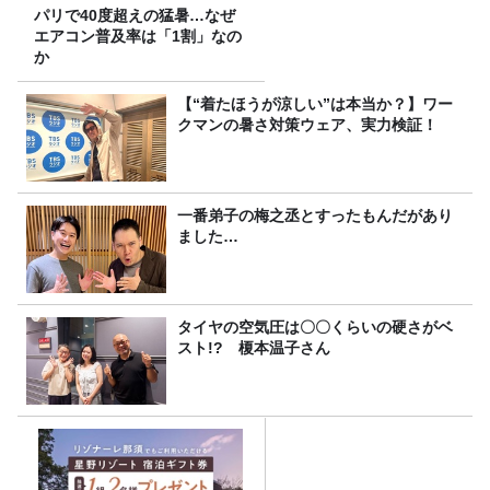
パリで40度超えの猛暑…なぜ
エアコン普及率は「1割」なの
か
【“着たほうが涼しい”は本当か？】ワー
クマンの暑さ対策ウェア、実力検証！
一番弟子の梅之丞とすったもんだがあり
ました…
タイヤの空気圧は〇〇くらいの硬さがベ
スト!? 榎本温子さん