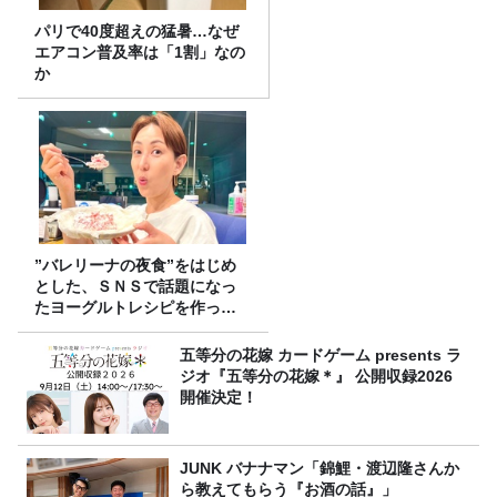
パリで40度超えの猛暑…なぜ
エアコン普及率は「1割」なの
か
”バレリーナの夜食”をはじめ
とした、ＳＮＳで話題になっ
たヨーグルトレシピを作って
みた！
五等分の花嫁 カードゲーム presents ラ
ジオ『五等分の花嫁＊』 公開収録2026
開催決定！
JUNK バナナマン「錦鯉・渡辺隆さんか
ら教えてもらう『お酒の話』」