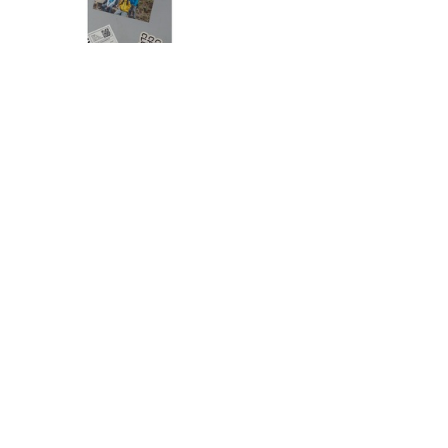
「CITY CHILL CLUB」8月5日
（水）のプレイリスト/ サイン
入りステッカープレゼント有
り
夏の深夜、道に人が寝ている タクシー
が年400件救助する「路上寝込み」
「Sunday Heavens」販売開始！
おうちにいながらハワイ気分！ きざみに
んにくで簡単！本格！【ガーリックシュ
リンプ】 桃屋のかんたんレシピ