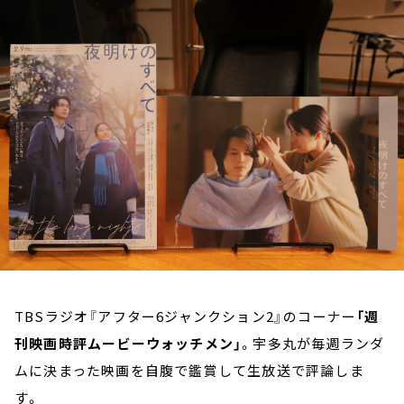
お知らせ
イベント・グッズ
YouTube
会社情報
TBSラジオ『アフター6ジャンクション2』のコーナー
「週
刊映画時評ムービーウォッチメン」
。宇多丸が毎週ランダ
ムに決まった映画を自腹で鑑賞して生放送で評論しま
す。