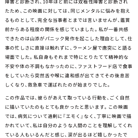
障害と診断され、10年ほど前には双極性障害と診断され
たため、この映画に対しては、同じメンタルに悩みを抱え
るものとして、完全な当事者とまでは言いませんが、鑑賞
前からある程度の関係を感じていました。私が一番共感
できたのは山添がパニック発作を起こした理由として、仕
事の忙しさに直接は触れずに、ラーメン屋で唐突にと語る
場面でした。私自身もそれまで特にとりたてて精神的な
不安や体の不調もなかったのに、ファストフード店で食事
をしていたら突然舌や喉に違和感が出てきてその後息苦
しくなり、救急車で運ばれたのが始まりでした。
この作品では、彼らがあえて取っている行動を、ごく自然
に描いていたのもとても良かったと思います。この映画
では、病気について過剰に『エモく』なく、丁寧に映画で描
かれていて、私は自分のような人間のことを理解してくれ
ている人もいるんだと感じ、涙が出るほど嬉しかったで