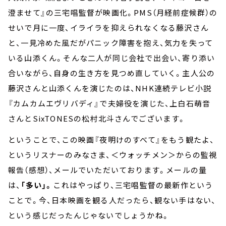
澄ませて』の三宅唱監督が映画化。PMS（月経前症候群）の
せいで月に一度、イライラを抑えられなくなる藤沢さん
と、一見冷めた風だがパニック障害を抱え、気力を失って
いる山添くん。そんな二人が同じ会社で出会い、寄り添い
合いながら、自身の生き方を見つめ直していく。主人公の
藤沢さんと山添くんを演じたのは、NHK連続テレビ小説
『カムカムエヴリバディ』で夫婦役を演じた、上白石萌音
さんとSixTONESの松村北斗さんでございます。
ということで、この映画『夜明けのすべて』をもう観たよ、
というリスナーのみなさま、＜ウォッチメン＞からの監視
報告（感想）、メールでいただいております。メールの量
は、
「多い」。
これはやっぱり、三宅唱監督の最新作という
ことで。今、日本映画を観る人だったら、観ない手はない、
という感じだったんじゃないでしょうかね。