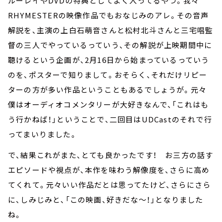
ルーレイやDVDの特典としてよく入ってるやつ。我々
RHYMESTERの映像作品でもおなじみのアレ。その音声
解説を、主演の上白石萌音さんと松村北斗さんと三宅唱監
督の三人でやっているっていう、その解説が上映期間中に
聴けるという企画が、2月16日から始まっているっていう
のを、ポスターで知りまして。おそらく、それだけリピー
ターの方が多い作品ということもあるでしょうが。元々
僕はオーディオコメンタリーが大好きなんで、「これはも
う行かねば！」ということで、二回目はUDCastのそれで行
ってまいりました。
で、結果これがまた、とても良かったです！ お三方の話す
エピソードや視点が、本作を味わう解像度を、さらに高め
てくれて。元々いい作品だとは思ってたけど、さらにさら
に、しみじみと、「この映画、好きだな～！」となりました
ね。