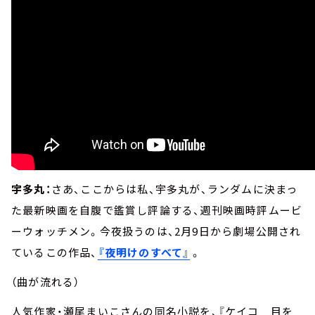
宇多丸：
さあ、ここからは私、宇多丸が、ランダムに決まっ
た最新映画を自腹で鑑賞し評論する、週刊映画時評ムービ
ーウォッチメン。今夜扱うのは、2月9日から劇場公開され
ているこの作品、
『夜明けのすべて』
。
（曲が流れる）
人気作家・瀬尾まいこさんの同名小説を、『ケイコ 目を