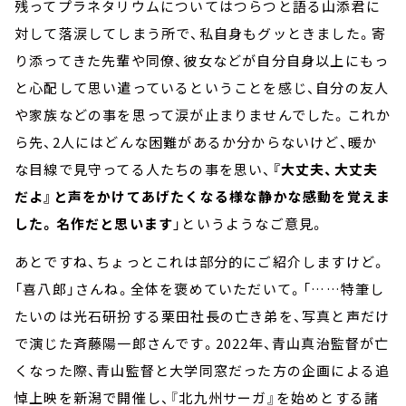
残ってプラネタリウムについてはつらつと語る山添君に
対して落涙してしまう所で、私自身もグッときました。寄
り添ってきた先輩や同僚、彼女などが自分自身以上にもっ
と心配して思い遣っているということを感じ、自分の友人
や家族などの事を思って涙が止まりませんでした。これか
ら先、2人にはどんな困難があるか分からないけど、暖か
な目線で見守ってる人たちの事を思い、
『大丈夫、大丈夫
だよ』と声をかけてあげたくなる様な静かな感動を覚えま
した。名作だと思います
」というようなご意見。
あとですね、ちょっとこれは部分的にご紹介しますけど。
「喜八郎」さんね。全体を褒めていただいて。「……特筆し
たいのは光石研扮する栗田社長の亡き弟を、写真と声だけ
で演じた斉藤陽一郎さんです。2022年、青山真治監督が亡
くなった際、青山監督と大学同窓だった方の企画による追
悼上映を新潟で開催し、『北九州サーガ』を始めとする諸