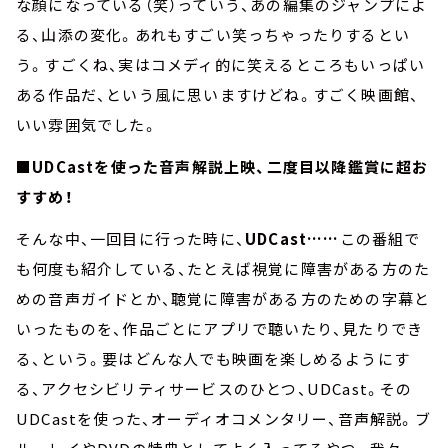
な顔になっている（笑）っていう、あの編集のジャンプによ
る、山添の変化。あれもすごい笑っちゃったりするとい
う。すごくね、実はコメディ的に笑えるところもいっぱい
ある作品だ、という風に思いますけどね。すごく映画館、
いい雰囲気でした。
■UDCastを使った音声解説上映、二度目以降鑑賞に超お
すすめ！
そんな中、一回目に行った時に、
UDCast……
この番組で
も何度も紹介している、たとえば視覚に障害がある方のた
めの音声ガイドとか、聴覚に障害がある方のための字幕と
いったものを、作品ごとにアプリで聴いたり、見たりでき
る、という。要はどんな人でも映画を楽しめるようにす
る、アクセシビリティサービスのひとつ、UDCast。その
UDCastを使った、オーディオコメンタリー、音声解説。ブ