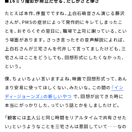
■16ミリ撮影が際立たせる、たしかさと儚さ
たとえば本作、序盤でですね、上白石萌音さん演じる藤沢
さんが、PMSの症状によって発作的にキレてしまったこ
とを、おそらくその翌日に、職場で上司に謝っている、とい
う場面があります。さっき言ったその音声解説によれば、
上白石さんが三宅さんを代弁して言ってましたけども、三
宅さんはここをどうしても、回想形式にしたくなかった、
という。
僕、ちょいちょい言いますよね、映画で回想形式って、あん
まり安易に使ってほしくない、みたいな。この間の
『イン
ディ・ジョーンズ』の新しいやつ
で、回想が出てきた時に
本当にがっかりした、っていう話とかをしましたけど。
「観客には主人公と同じ時間をリアルタイムで共有させた
い」というようなことを三宅さんは意図していて……なの