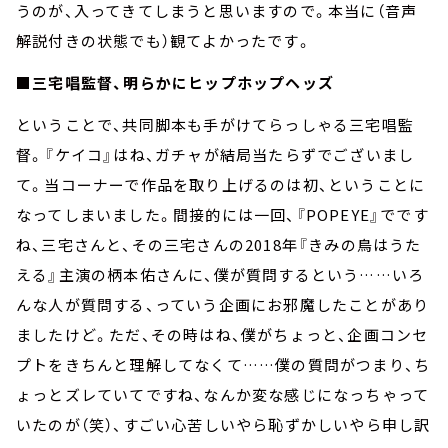
うのが、入ってきてしまうと思いますので。本当に（音声
解説付きの状態でも）観てよかったです。
■三宅唱監督、明らかにヒップホップヘッズ
ということで、共同脚本も手がけてらっしゃる三宅唱監
督。『ケイコ』はね、ガチャが結局当たらずでございまし
て。当コーナーで作品を取り上げるのは初、ということに
なってしまいました。間接的には一回、『POPEYE』でです
ね、三宅さんと、その三宅さんの2018年『きみの鳥はうた
える』主演の柄本佑さんに、僕が質問するという……いろ
んな人が質問する、っていう企画にお邪魔したことがあり
ましたけど。ただ、その時はね、僕がちょっと、企画コンセ
プトをきちんと理解してなくて……僕の質問がつまり、ち
ょっとズレていてですね、なんか変な感じになっちゃって
いたのが（笑）、すごい心苦しいやら恥ずかしいやら申し訳