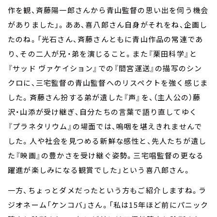
作を観、斉藤陽一郎さんから青山監督の思い出を伺う機会
がありました」。ああ、喜八郎さん自身がそれをね、企画し
たのね。「光石さん、斉藤さんともに青山作品の常連であ
り、その二人が兄・弟を演じること。また『栗田科学』と
『サッド ヴァケイション』での『間宮運送』の描写のシン
クロに、三宅監督の青山監督へのリスペクトを強く感じま
した。斉藤さん扮する弟が遺した『声』を、（主人公の）藤
沢・山添が受け継ぎ、自分たちの言葉で語り直してゆく
『プラネタリウム』の場面では、嗚咽を堪えきれませんで
した。人や社会を見つめる新鮮な感性と、先人たちが遺し
た『映画』の豊かさを受け継ぐ姿勢。三宅唱監督の更なる
躍進が楽しみになる観賞でした」という喜八郎さん。
一方、ちょっとダメだったという方もご紹介しますね。ラ
ジオネーム「ケンコバ」さん。「私は15年ほど前にパニック