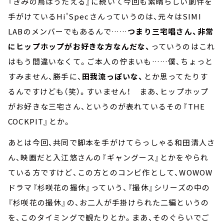
『きみの鳥はうたえる』に続いて今回も素晴らしい劇伴を
手がけているHi'Specさんっていうのは、元々はSIMI
LABのメンバーでもあるんで……
つまり三宅唱さん、非常
にヒップホップがお好きな方なんだな、
っていうのはこれ
はもう間違いなくて。ご本人の佇まいも……僕、ちょっと
すみません、勝手に、
田我流っぽいな、
とか思ってたりす
るんですけども（笑）。すいません！ まあ、ヒップホップ
がお好きな三宅さん、というのが表れているその『THE
COCKPIT』とか。
あとは今回、共同で脚本を手がけてらっしゃる和田清人さ
ん、映画だと入江悠さんの『ギャングース』とかをやられ
ている方ですけど、この方とのコンビ作として、WOWOW
ドラマ『杉咲花の撮休』っていう、『撮休』シリーズの中の
『杉咲花の撮休』の、お二人が手掛けられた二編というの
を、このタイミングで観たりとか。まあ、そのぐらいでご