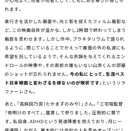
が心地よく、他者が他者として、ともにある尊さが感じら
れます。
奥行きを活かした画面や、光と影を捉えたフィルム撮影な
ど、この映画自体が温かな、しかし2時間で終わってしまう
箱庭を思わせます。しかし作中、プラネタリウムで語られ
るように、閉じていることでかえって画面の外の私達にも
希望を託しているようで、そんな余韻を与えてくれるエン
ドロールの映像や、その直前の誰もいない山添くんの部屋
のショットが忘れられません。
今の私にとって、生涯ベス
ト日本映画と言わざるを得ないのが現状です
」というソラ
ファーレさん。
あと、「高麻図乃宮（たかまずのみや）」さん。「三宅唱監督
『夜明けのすべて』、鑑賞して参りました。圧倒的に賛で
す。私自身、ADHDという発達障害を抱えており、月に一
度通院しながら、基本的には会社の人を含めオープンにし