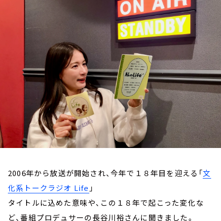
お知らせ
イベント・グッズ
YouTube
会社情報
2006年から放送が開始され、今年で１８年目を迎える「
文
化系トークラジオ Life
」
タイトルに込めた意味や、この１８年で起こった変化な
ど、番組プロデュサーの長谷川裕さんに聞きました。