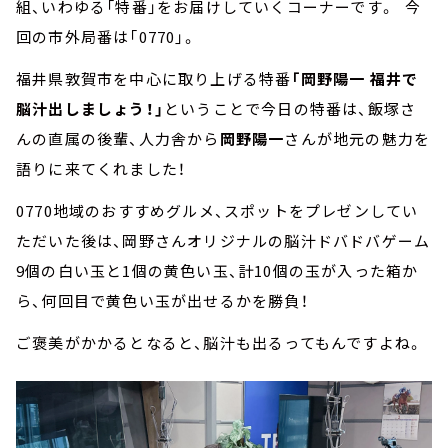
組、いわゆる「特番」をお届けしていくコーナーです。 今
回の市外局番は「0770」。
福井県敦賀市を中心に取り上げる特番
「岡野陽一 福井で
脳汁出しましょう！」
ということで今日の特番は、飯塚さ
んの直属の後輩、人力舎から
岡野陽一
さんが地元の魅力を
語りに来てくれました！
0770地域のおすすめグルメ、スポットをプレゼンしてい
ただいた後は、岡野さんオリジナルの脳汁ドバドバゲーム
9個の白い玉と1個の黄色い玉、計10個の玉が入った箱か
ら、何回目で黄色い玉が出せるかを勝負！
ご褒美がかかるとなると、脳汁も出るってもんですよね。