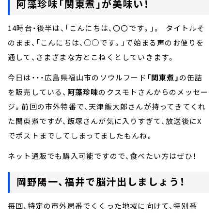
阿藻珍味「関東煮」が美味い！
14時台・後半は、「こんにちは、〇〇です。」。 タイトルそ
のまま、「こんにちは、○○です。」で始まる声のお便りを
通して、さまざまな方とこねくとしていきます。
今日は・・・広島県福山市のソウルフード
「関東煮」
の缶詰
を販売している、
阿藻珍味
のクスモトさんからのメッセー
ジ。前回の市外特番で、天津飯大郎さんが持ってきてくれ
た関東煮ですが、飯塚さんが気に入りすぎて、放送後にX
でポストまでしてしまってましたもんね。
ネット通販でも購入可能ですので、食べたい方はぜひ！
岡野陽一、福井で脳汁出しましょう！
毎回、特定の市外局番でくくった地域に向けて、特別番