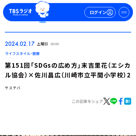
ログイン
マイページ
2024.02.17
土曜日
00:00
新規会員登録
ログイン
ライフスタイル・健康
第151回「SDGsの広め方」末吉里花（エシカ
ル協会）×佐川昌広（川崎市立平間小学校）2
サステバ
この記事をシェア
今日の番組表
週間番組表
トピックス
TBS Podcast