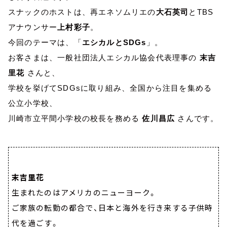
スナックのホストは、再エネソムリエの
大石英司
とTBS
アナウンサー
上村彩子
。
今回のテーマは、「
エシカルと
SDGs
」。
お客さまは、一般社団法人エシカル協会代表理事の
末吉
里花
さんと、
学校を挙げて
SDGs
に取り組み、全国から注目を集める
公立小学校、
川崎市立平間小学校の校長を務める
佐川昌広
さんです。
末吉里花
生まれたのはアメリカのニューヨーク。
ご家族の転勤の都合で、日本と海外を行き来する子供時
代を過ごす。