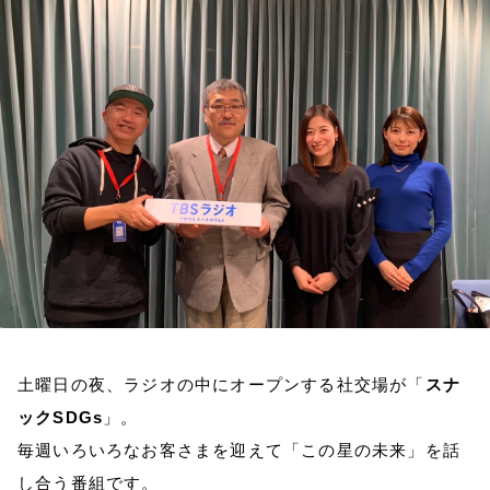
お知らせ
イベント・グッズ
YouTube
会社情報
土曜日の夜、ラジオの中にオープンする社交場が「
スナ
ックSDGs
」。
毎週いろいろなお客さまを迎えて「この星の未来」を話
し合う番組です。