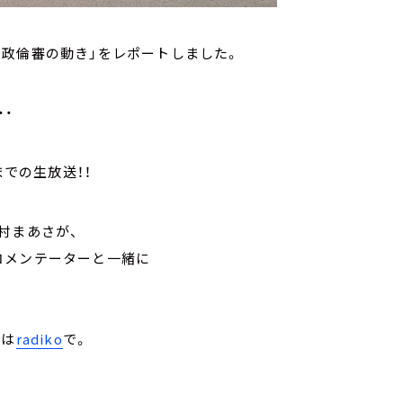
政倫審の動き」をレポートしました。
・・
までの生放送！！
村まあさが、
コメンテーターと一緒に
トは
radiko
で。