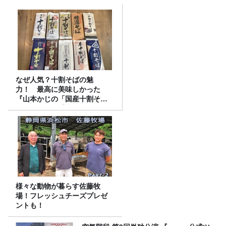
なぜ人気？十割そばの魅
力！ 最高に美味しかった
『山本かじの「国産十割そ
ば」』とは？【十割そば10種
食べ比べ】
様々な動物が暮らす佐藤牧
場！フレッシュチーズプレゼ
ントも！