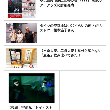
空気階段 第9回単独公演 『●●●』 公式ツ
アーグッズの詳細発表！
タイヤの空気圧は〇〇くらいの硬さがベ
スト!? 榎本温子さん
【六条大麦、二条大麦】意外と知らない
『麦茶』飲み比べてみた！
【後編】宇多丸『トイ・スト