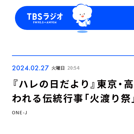
今日の番組表
トピッ
週間番組表
TBS
Podca
お知ら
2024.02.27
火曜日
20:54
『ハレの日だより』東京・
われる伝統行事「火渡り祭
ONE-J