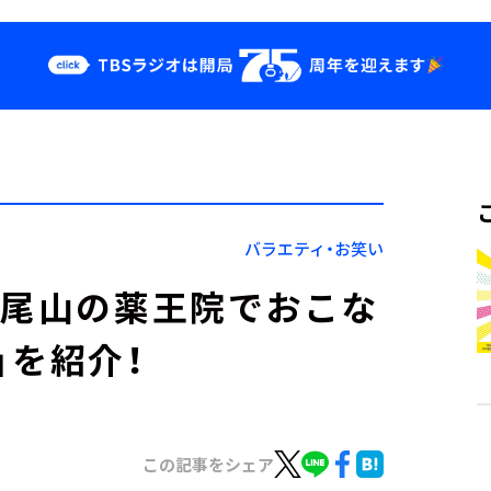
クス
イベント・グッ
ズ
st
YouTube
せ
会社情報
バラエティ・お笑い
高尾山の薬王院でおこな
」を紹介！
この記事をシェア