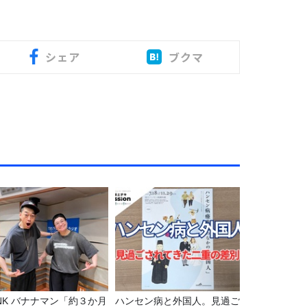
シェア
ブクマ
マン「約３か月
ハンセン病と外国人。見過ご