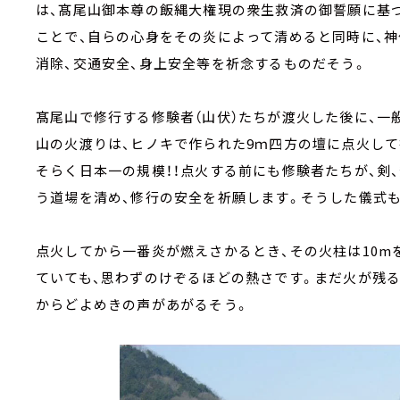
は、髙尾山御本尊の飯縄大権現の衆生救済の御誓願に基
ことで、自らの心身をその炎によって清めると同時に、神
消除、交通安全、身上安全等を祈念するものだそう。
髙尾山で修行する修験者（山伏）たちが渡火した後に、一
山の火渡りは、ヒノキで作られた9ｍ四方の壇に点火して
そらく日本一の規模！！点火する前にも修験者たちが、剣
う道場を清め、修行の安全を祈願します。そうした儀式
点火してから一番炎が燃えさかるとき、その火柱は10m
ていても、思わずのけぞるほどの熱さです。まだ火が残
からどよめきの声があがるそう。