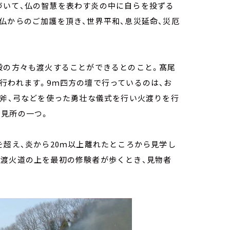
づいて、仏の智慧を表わす炎の中に自らを投ずる
仏からのご加護を頂き、世界平和、息災延命、災厄
般の方々も渡火することができるとのこと。髙尾
行われます。9ｍ四方の壇で行っているのは、お
、斧、弓などを使った勇壮な儀式を行い火渡りを行
も見所の一つ。
を超え、炎から20ｍ以上離れたところから見学し
る渡火道の上を最初の修験者が歩くとき、見物者