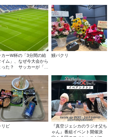
ッカーW杯の「3分間の給
鰻パクリ
タイム」、なぜ今大会から
まった？ サッカーが「お
」に変わる仕組み
ャリピ
『真空ジェシカのラジオ父ち
ゃん』番組イベント開催決