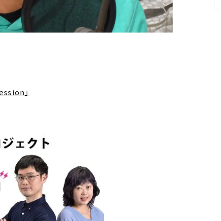
ssion」