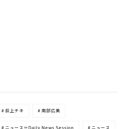
# 荻上チキ
# 南部広美
# ニュース＝Daily News Session
# ニュース