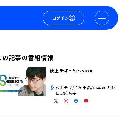
ログイン
この記事の番組情報
荻上チキ・ Session
荻上チキ/片桐千晶/山本恵里伽/
日比麻音子