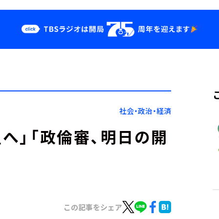
クス
イベント・グッ
ズ
st
YouTube
せ
会社情報
社会・政治・経済
盟へ」「政倫審、明日の開
この記事をシェア