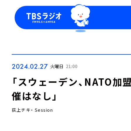
今日の番組表
トピッ
週間番組表
TBS
Podca
お知ら
2024.02.27
火曜日
21:00
「スウェーデン、NATO加
催はなし」
荻上チキ・ Session