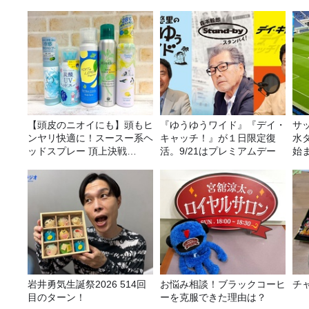
【頭皮のニオイにも】頭もヒ
『ゆうゆうワイド』『デイ・
サ
ンヤリ快適に！スースー系ヘ
キャッチ！』が１日限定復
水
ッドスプレー 頂上決戦
活。9/21はプレミアムデー
始
2026！
金
岩井勇気生誕祭2026 514回
お悩み相談！ブラックコーヒ
チ
目のターン！
ーを克服できた理由は？