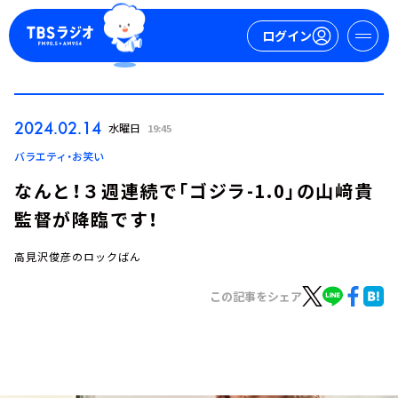
ログイン
マイページ
2024.02.14
水曜日
19:45
新規会員登録
ログイン
バラエティ・お笑い
なんと！３週連続で「ゴジラ-1.0」の山﨑貴
監督が降臨です！
高見沢俊彦のロックばん
この記事をシェア
今日の番組表
週間番組表
トピックス
TBS Podcast