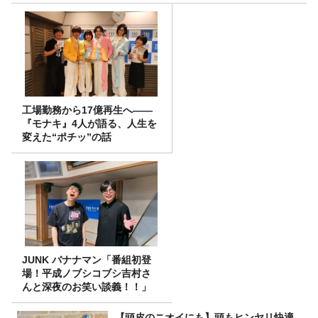
工場勤務から17億再生へ——
『モナキ』4人が語る、人生を
変えた“ポチッ”の話
JUNK バナナマン「番組初登
場！平成ノブシコブシ吉村さ
んと深夜のお笑い談義！！」
【頭皮のニオイにも】頭もヒンヤリ快適