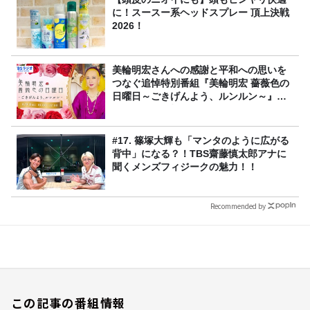
に！スースー系ヘッドスプレー 頂上決戦
2026！
美輪明宏さんへの感謝と平和への思いを
つなぐ追悼特別番組『美輪明宏 薔薇色の
日曜日～ごきげんよう、ルンルン～』
8/9（日）16時放送
#17. 篠塚大輝も「マンタのように広がる
背中」になる？！TBS齋藤慎太郎アナに
聞くメンズフィジークの魅力！！
Recommended by
この記事の番組情報