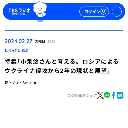
ログイン
マイページ
2024.02.27
火曜日
23:00
新規会員登録
ログイン
社会・政治・経済
特集「小泉悠さんと考える。 ロシアによる
ウクライナ侵攻から2年の現状と展望」
荻上チキ・ Session
この記事をシェア
今日の番組表
週間番組表
トピックス
TBS Podcast