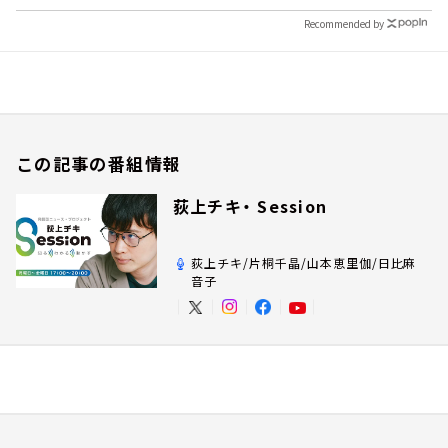
Recommended by
この記事の番組情報
荻上チキ・ Session
荻上チキ/片桐千晶/山本恵里伽/日比麻
音子