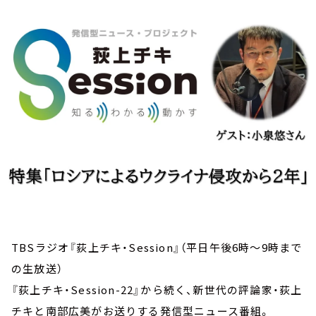
お知らせ
イベント・グッズ
YouTube
会社情報
TBSラジオ『荻上チキ・Session』（平日午後6時～9時まで
の生放送）
『荻上チキ・Session-22』から続く、新世代の評論家・荻上
チキと南部広美がお送りする発信型ニュース番組。