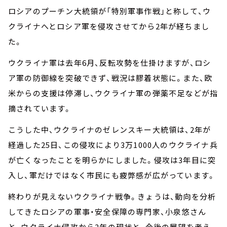
ロシアのプーチン大統領が「特別軍事作戦」と称して、ウ
クライナへとロシア軍を侵攻させてから2年が経ちまし
た。
ウクライナ軍は去年6月、反転攻勢を仕掛けますが、ロシ
ア軍の防御線を突破できず、戦況は膠着状態に。また、欧
米からの支援は停滞し、ウクライナ軍の弾薬不足などが指
摘されています。
こうした中、ウクライナのゼレンスキー大統領は、2年が
経過した25日、この侵攻により3万1000人のウクライナ兵
が亡くなったことを明らかにしました。侵攻は3年目に突
入し、軍だけではなく市民にも疲弊感が広がっています。
終わりが見えないウクライナ戦争。きょうは、動向を分析
してきたロシアの軍事・安全保障の専門家、小泉悠さん
と、ウクライナ侵攻から2年の現状と、今後の展望を考え