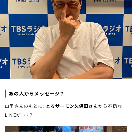
お知らせ
イベント・グッズ
YouTube
会社情報
あの人からメッセージ？
山里さんのもとに、
とろサーモン久保田さん
から不穏な
LINEが・・・？