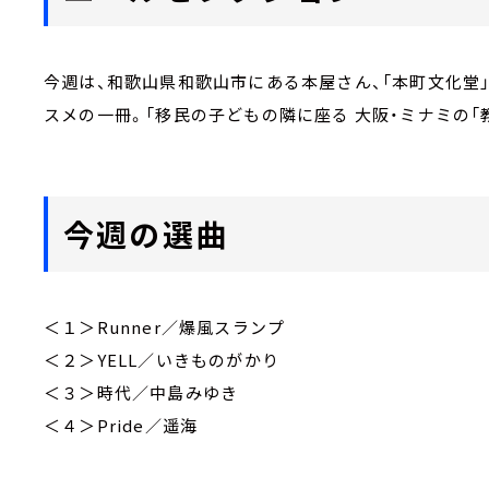
今週は、和歌山県和歌山市にある本屋さん、「本町文化堂」
スメの一冊。「移民の子どもの隣に座る 大阪・ミナミの「
今週の選曲
＜１＞Runner／爆風スランプ
＜２＞YELL／いきものがかり
＜３＞時代／中島みゆき
＜４＞Pride／遥海