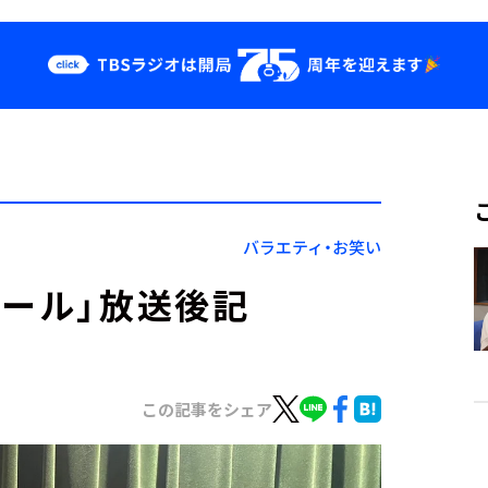
クス
イベント・グッ
ズ
st
YouTube
せ
会社情報
バラエティ・お笑い
エール」放送後記
この記事をシェア