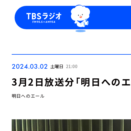
今日の番組表
トピッ
週間番組表
TBS
Podca
お知ら
2024.03.02
土曜日
21:00
3月2日放送分「明日への
明日へのエール