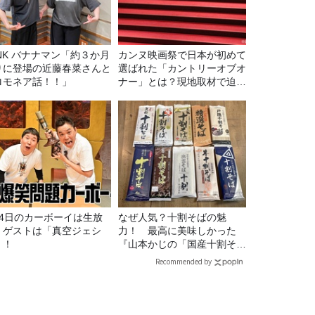
マン「約３か月
カンヌ映画祭で日本が初めて
りに登場の近藤春菜さんと
選ばれた「カントリーオブオ
ロモネア話！！」
ナー」とは？現地取材で迫る
選出の意味
月4日のカーボーイは生放
なぜ人気？十割そばの魅
！ゲストは「真空ジェシ
力！ 最高に美味しかった
」！
『山本かじの「国産十割そ
ば」』とは？【十割そば10
Recommended by
種食べ比べ】