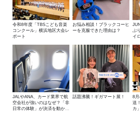
令和8年度「TBSこども音楽
お悩み相談！ブラックコーヒ
JUNK バナナ
コンクール」横浜地区大会レ
ーを克服できた理由は？
ぶ
ポート
イ
JALやANA、カード業界で航
話題沸騰！ギガマート展！
8
空会社が強いのはなぜ？「非
送
日常の体験」が決済を動かす
カ
理由