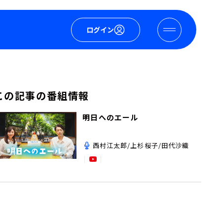
ログイン
この記事の番組情報
明日へのエール
西村江太郎/上杉桜子/田代沙織