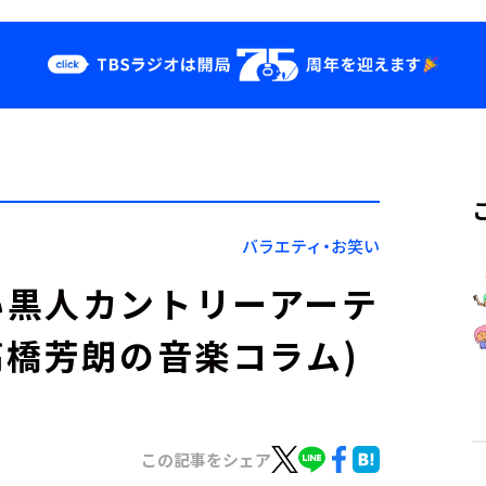
クス
イベント・グッ
ズ
st
YouTube
せ
会社情報
バラエティ・お笑い
い黒人カントリーアーテ
高橋芳朗の音楽コラム)
この記事をシェア