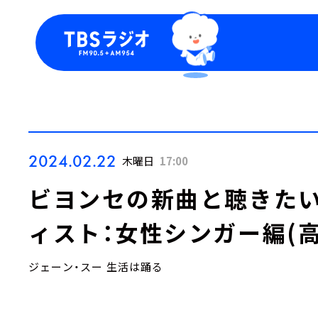
今日の番組表
トピッ
週間番組表
TBS
Podca
お知ら
2024.02.22
木曜日
17:00
ビヨンセの新曲と聴きた
ィスト：女性シンガー編(
ジェーン・スー 生活は踊る