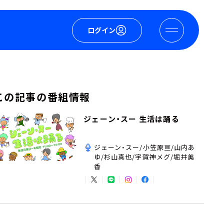
ログイン
この記事の番組情報
ジェーン・スー 生活は踊る
ジェーン・スー/小笠原亘/山内あ
ゆ/杉山真也/宇賀神メグ/堀井美
香