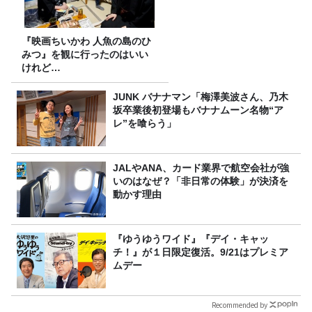
『映画ちいかわ 人魚の島のひ
みつ』を観に行ったのはいい
けれど…
JUNK バナナマン「梅澤美波さん、乃木
坂卒業後初登場もバナナムーン名物“ア
レ”を喰らう」
JALやANA、カード業界で航空会社が強
いのはなぜ？「非日常の体験」が決済を
動かす理由
『ゆうゆうワイド』『デイ・キャッ
チ！』が１日限定復活。9/21はプレミア
ムデー
Recommended by