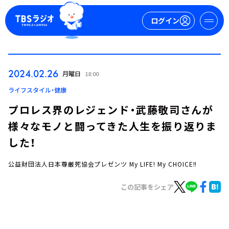
ログイン
マイページ
2024.02.26
月曜日
18:00
新規会員登録
ログイン
ライフスタイル・健康
プロレス界のレジェンド・武藤敬司さんが
様々なモノと闘ってきた人生を振り返りま
した！
公益財団法人日本尊厳死協会プレゼンツ My LIFE! My CHOICE!!
今日の番組表
この記事をシェア
週間番組表
トピックス
TBS Podcast