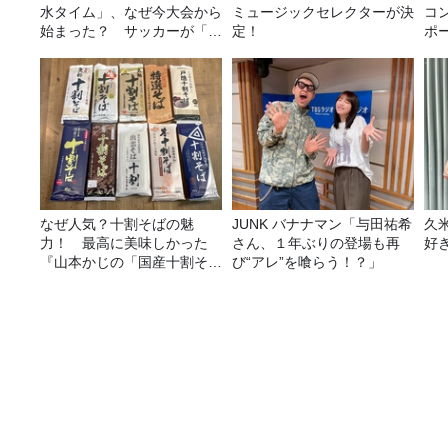
水タイム」、なぜ今大会から
ミュージックセレクターが決
コ
始まった？ サッカーが「お
定！
ポ
金」に変わる仕組み
なぜ人気？十割そばの魅
JUNK バナナマン「与田祐希
久
力！ 最高に美味しかった
さん、１年ぶりの登場も再
好
『山本かじの「国産十割そ
び“アレ”を喰らう！？」
ば」』とは？【十割そば10
種食べ比べ】
世界を自転車で巡るサイクリスト 友竹亮介 さん