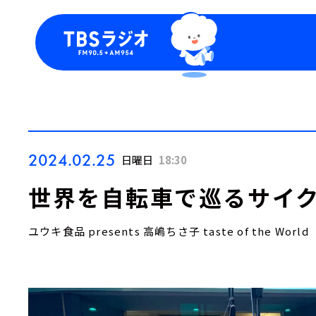
今日の番組表
トピッ
週間番組表
TBS
Podca
お知ら
2024.02.25
日曜日
18:30
世界を自転車で巡るサイク
ユウキ食品 presents 高嶋ちさ子 taste of the World