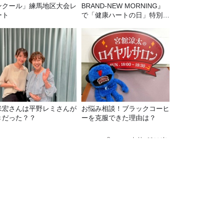
ンクール」練馬地区大会レ
BRAND-NEW MORNING』
ート
で「健康ハートの日」特別企
画を8/10（月）に放送
米宏さんは平野レミさんが
お悩み相談！ブラックコーヒ
きだった？？
ーを克服できた理由は？
Recommended by