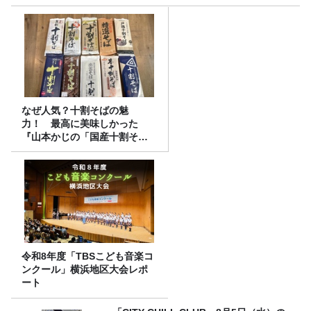
なぜ人気？十割そばの魅
力！ 最高に美味しかった
『山本かじの「国産十割そ
ば」』とは？【十割そば10種
食べ比べ】
令和8年度「TBSこども音楽コ
ンクール」横浜地区大会レポ
ート