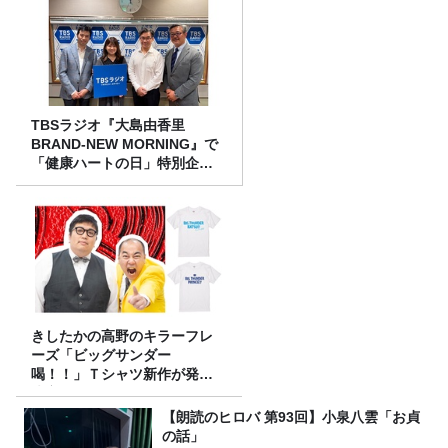
TBSラジオ『大島由香里
BRAND-NEW MORNING』で
「健康ハートの日」特別企画
を8/10（月）に放送
きしたかの高野のキラーフレ
ーズ「ビッグサンダー
喝！！」Ｔシャツ新作が発売
決定！
【朗読のヒロバ 第93回】小泉八雲「お貞
の話」