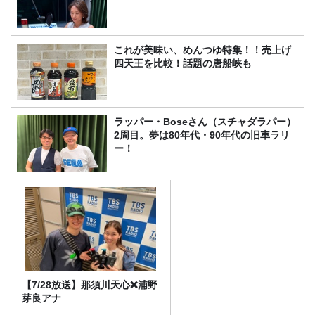
これが美味い、めんつゆ特集！！売上げ
四天王を比較！話題の唐船峡も
ラッパー・Boseさん（スチャダラパー）
2周目。夢は80年代・90年代の旧車ラリ
ー！
【7/28放送】那須川天心❌浦野
芽良アナ