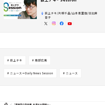
荻上チキ/片桐千晶/山本恵里伽/日比麻
音子
# 荻上チキ
# 南部広美
# ニュース＝Daily News Session
# ニュース
「衆議院の政倫審、来週水木開催へ」