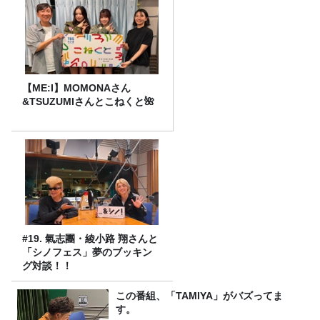
【ME:I】MOMONAさん
&TSUZUMIさんとこねくと🌺
#19. 氣志團・綾小路 翔さんと
「シノフェス」夢のブッキン
グ対談！！
この番組、「TAMIYA」がバズってま
す。