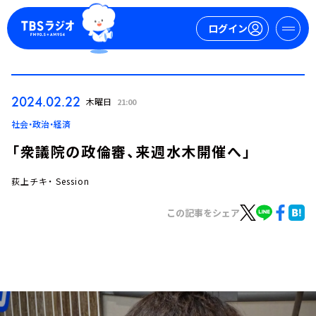
ログイン
マイページ
2024.02.22
木曜日
21:00
新規会員登録
ログイン
社会・政治・経済
「衆議院の政倫審、来週水木開催へ」
荻上チキ・ Session
この記事をシェア
今日の番組表
週間番組表
トピックス
TBS Podcast