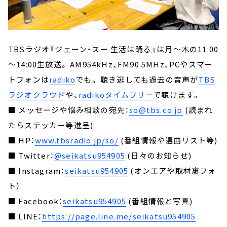
TBSラジオ『ジェーン・スー 生活は踊る』は月～木の11:00
～14:00生放送。 AM954kHz、FM90.5MHz、PCやスマー
トフォンは
radiko
でも。 聴き逃しても過去の音声が
TBS
ラジオクラウド
や、
radikoタイムフリー
で聴けます。
■ メッセージや悩み相談の宛先：
so@tbs.co.jp
(読まれ
たらステッカー等進呈)
■ HP：
www.tbsradio.jp/so/
(番組情報や選曲リスト等)
■ Twitter：
@seikatsu954905
(日々のお知らせ)
■ Instagram：
seikatsu954905
(オンエアや取材裏フォ
ト）
■ Facebook：
seikatsu954905
(番組情報と写真)
■ LINE：
https://page.line.me/seikatsu954905