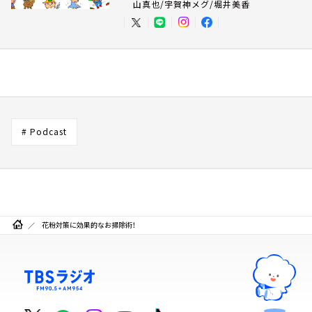
山真也/宇賀神メグ/堀井美香
# Podcast
花粉対策に効果的なお掃除術！