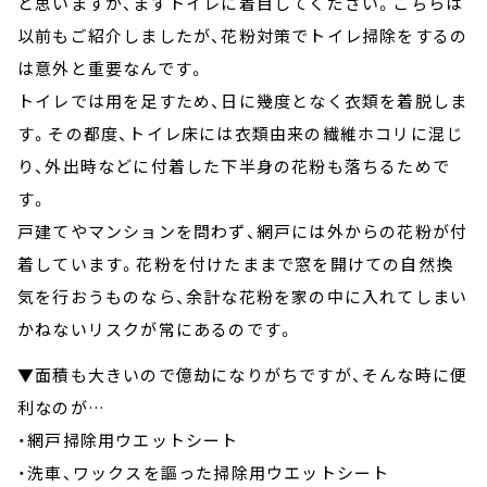
と思いますが、まずトイレに着目してください。こちらは
以前もご紹介しましたが、花粉対策でトイレ掃除をするの
は意外と重要なんです。
トイレでは用を足すため、日に幾度となく衣類を着脱しま
す。その都度、トイレ床には衣類由来の繊維ホコリに混じ
り、外出時などに付着した下半身の花粉も落ちるためで
す。
戸建てやマンションを問わず、網戸には外からの花粉が付
着しています。花粉を付けたままで窓を開けての自然換
気を行おうものなら、余計な花粉を家の中に入れてしまい
かねないリスクが常にあるのです。
▼面積も大きいので億劫になりがちですが、そんな時に便
利なのが…
・網戸掃除用ウエットシート
・洗車、ワックスを謳った掃除用ウエットシート