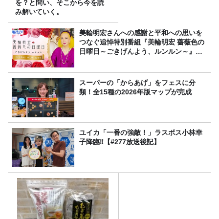
を？と問い、そこから今を読
み解いていく。
美輪明宏さんへの感謝と平和への思いを
つなぐ追悼特別番組『美輪明宏 薔薇色の
日曜日～ごきげんよう、ルンルン～』
8/9（日）16時放送
スーパーの「からあげ」をフェスに分
類！全15種の2026年版マップが完成
ユイカ「一番の強敵！」ラスボス小林幸
子降臨‼【#277放送後記】