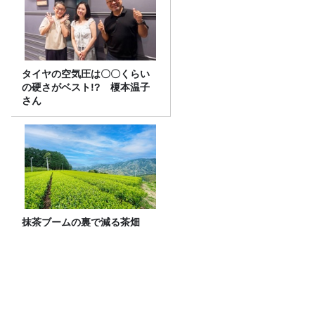
タイヤの空気圧は〇〇くらい
の硬さがベスト!? 榎本温子
さん
抹茶ブームの裏で減る茶畑
企業と農家をつなぐ新たな取
り組み
カタスギルオオカブト 513回目のター
ン！