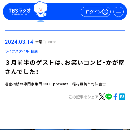
ログイン
マイページ
2024.03.14
木曜日
00:00
新規会員登録
ログイン
ライフスタイル・健康
３月前半のゲストは、お笑いコンビ・かが屋
さんでした！
遺産相続の専門家集団・NCP presents 稲村亜美と司法書士
この記事をシェア
今日の番組表
週間番組表
トピックス
TBS Podcast