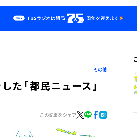
クス
イベント・グッ
ズ
st
YouTube
せ
会社情報
その他
介した「都民ニュース」
この記事をシェア