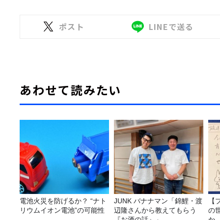
ポスト
LINEで送る
あわせて読みたい
電池火災を防げるか？ “ナト
JUNK バナナマン「錦鯉・渡
【
リウムイオン電池”の可能性
辺隆さんから教えてもらう
の
『お酒の話』」
か