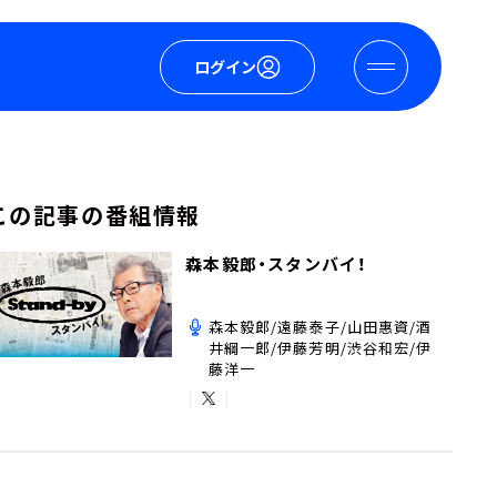
ログイン
この記事の番組情報
森本毅郎・スタンバイ！
森本毅郎/遠藤泰子/山田惠資/酒
井綱一郎/伊藤芳明/渋谷和宏/伊
藤洋一