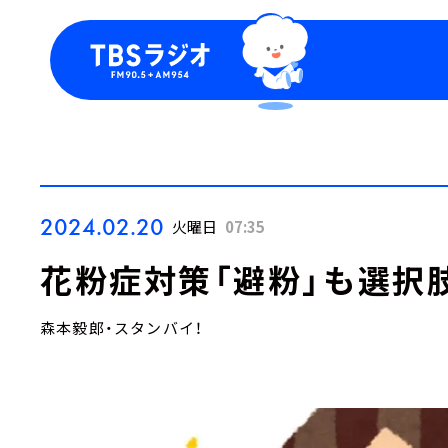
今日の番組表
トピッ
週間番組表
TBS
Podca
お知ら
2024.02.20
火曜日
07:35
花粉症対策「避粉」も選択
森本毅郎・スタンバイ！