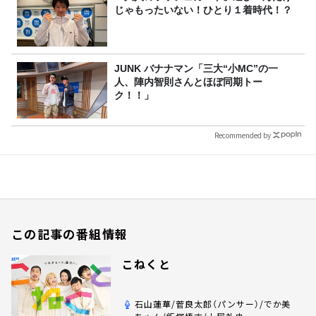
じゃもったいない！ひとり１着時代！？
JUNK バナナマン「三大“小MC”の一
人、陣内智則さんとほぼ同期トー
ク！！」
Recommended by
この記事の番組情報
こねくと
石山蓮華/菅良太郎（パンサー）/でか美