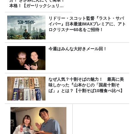
本格！【ガーリックシュリン
プ】 桃屋のかんたんレシピ
リドリー・スコット監督『ラスト・サバ
イバー』日本最速IMAXプレミアに、アト
ロクリスナー60名をご招待！
今週はみんな大好きメール回！
なぜ人気？十割そばの魅力！ 最高に美
味しかった『山本かじの「国産十割そ
ば」』とは？【十割そば10種食べ比べ】