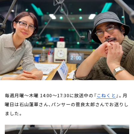
お知らせ
イベント・グッズ
YouTube
会社情報
毎週月曜～木曜 14:00～17:30に放送中の『
こねくと
』。月
曜日は石山蓮華さん、パンサーの菅良太郎さんでお送りし
ました。