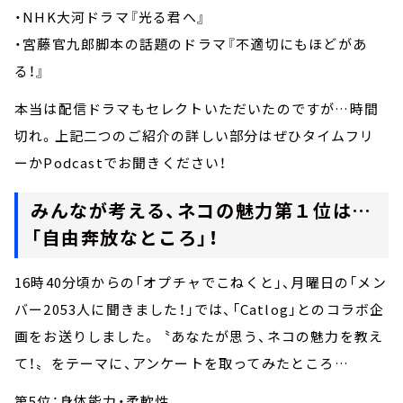
・NHK大河ドラマ『光る君へ』
・宮藤官九郎脚本の話題のドラマ『不適切にもほどがあ
る！』
本当は配信ドラマもセレクトいただいたのですが…時間
切れ。上記二つのご紹介の詳しい部分はぜひタイムフリ
ーかPodcastでお聞きください！
みんなが考える、ネコの魅力第１位は…
「自由奔放なところ」！
16時40分頃からの「オプチャでこねくと」、月曜日の「メン
バー2053人に聞きました！」では、「Catlog」とのコラボ企
画をお送りしました。〝あなたが思う、ネコの魅力を教え
て！〟をテーマに、アンケートを取ってみたところ…
第5位：身体能力・柔軟性