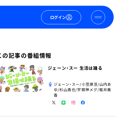
ログイン
この記事の番組情報
ジェーン・スー 生活は踊る
ジェーン・スー/小笠原亘/山内あ
ゆ/杉山真也/宇賀神メグ/堀井美
香