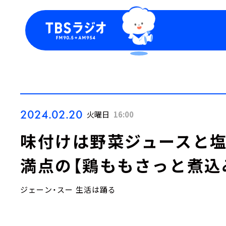
今日の番組表
トピッ
週間番組表
TBS
Podca
お知ら
2024.02.20
火曜日
16:00
味付けは野菜ジュースと塩
満点の【鶏ももさっと煮込
ジェーン・スー 生活は踊る