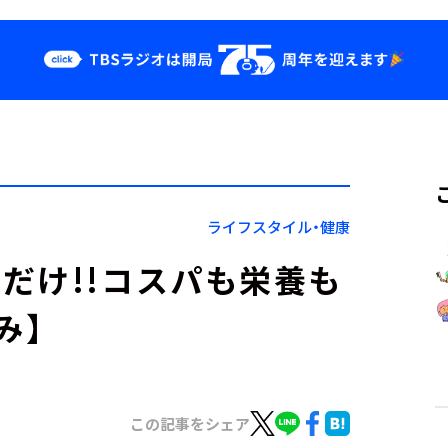
クス
イベント・グッ
ズ
st
YouTube
せ
会社情報
ライフスタイル・健康
だけ!!コスパも栄養も
み】
この記事をシェア