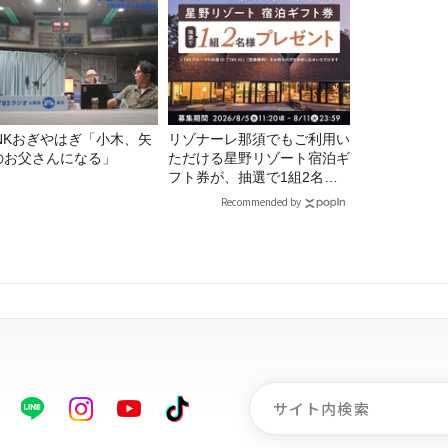
UNKおぎやはぎ「小木、矢
リゾナーレ那須でもご利用い
のお父さんになる」
ただける星野リゾート宿泊ギ
フト券が、抽選で1組2名様
にプレゼント！
Recommended by