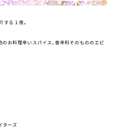
介する１夜。
地のお料理辛いスパイス、香辛料そのもののエピ
イターズ