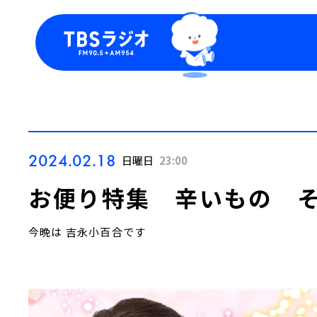
今日の番組表
トピッ
週間番組表
TBS
Podca
お知ら
2024.02.18
日曜日
23:00
お便り特集 辛いもの 
今晩は 吉永小百合です