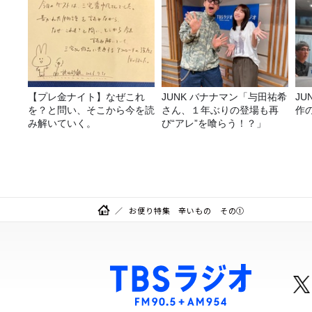
【プレ金ナイト】なぜこれ
JUNK バナナマン「与田祐希
J
を？と問い、そこから今を読
さん、１年ぶりの登場も再
作
み解いていく。
び“アレ”を喰らう！？」
お便り特集 辛いもの その①