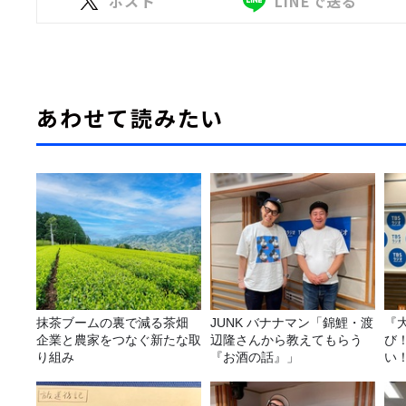
ポスト
LINEで送る
あわせて読みたい
抹茶ブームの裏で減る茶畑
JUNK バナナマン「錦鯉・渡
『
企業と農家をつなぐ新たな取
辺隆さんから教えてもらう
び
り組み
『お酒の話』」
い