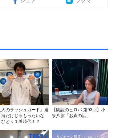
シェア
ブクマ
大人のラッシュガード』選
【朗読のヒロバ 第93回】小
！海だけじゃもったいな
泉八雲「お貞の話」
！ひとり１着時代！？