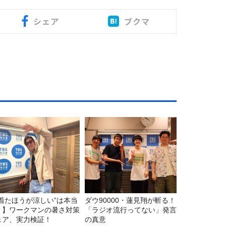
シェア
ブクマ
“着たほうが涼しい”は本当
ダウ90000・蓮見翔が斬る！
？】ワークマンの暑さ対策
「ラジオ流行ってない」発言
ェア、実力検証！
の真意