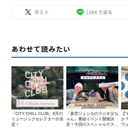
ポスト
LINEで送る
あわせて読みたい
『CITY CHILL CLUB』8月の
『真空ジェシカのラジオ父ち
【
ミュージックセレクターが決
ゃん』番組イベント開催決
か
定！
定！今回のスペシャルゲスト
ウ