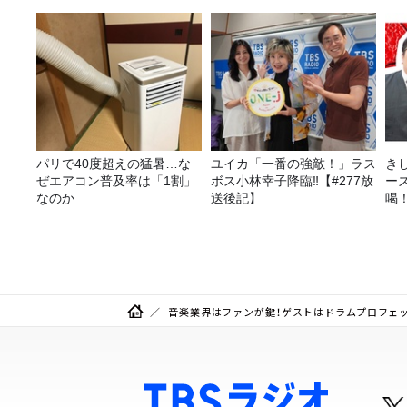
は、タカアンドトシ！
パリで40度超えの猛暑…な
ユイカ「一番の強敵！」ラス
き
ぜエアコン普及率は「1割」
ボス小林幸子降臨‼【#277放
ー
なのか
送後記】
喝
決
音楽業界はファンが鍵！ゲストはドラムプロフェ