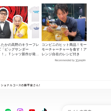
したかの高野のキラーフレ
コンビニのヒット商品！モー
ズ「ビッグサンダー
モーチャーチャーを食す！ア
！！」Ｔシャツ新作が発売
レンジ自在のレシピ付き
定！
Recommended by
ッショナルコースの藤平宙さん！