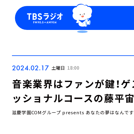
今日の番組表
トピッ
週間番組表
TBS
Podca
お知ら
2024.02.17
土曜日
18:00
音楽業界はファンが鍵！ゲ
ッショナルコースの藤平宙
滋慶学園COMグループ presents あなたの夢はなんで