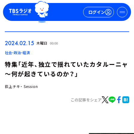
ログイン
マイページ
2024.02.15
木曜日
00:00
新規会員登録
ログイン
社会・政治・経済
特集「近年、独立で揺れていたカタルーニャ
～何が起きているのか？」
荻上チキ・ Session
この記事をシェア
今日の番組表
週間番組表
トピックス
TBS Podcast