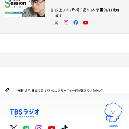
荻上チキ/片桐千晶/山本恵里伽/日比麻
音子
特集「近年、独立で揺れていたカタルーニャ～何が起きているのか？」