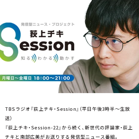
お知らせ
イベント・グッズ
YouTube
会社情報
TBSラジオ『荻上チキ・Session』（平日午後3時半～生放
送）
『荻上チキ・Session-22』から続く、新世代の評論家・荻上
チキと南部広美がお送りする発信型ニュース番組。