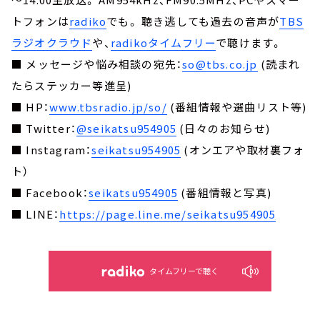
トフォンは
radiko
でも。 聴き逃しても過去の音声が
TBS
ラジオクラウド
や、
radikoタイムフリー
で聴けます。
■ メッセージや悩み相談の宛先：
so@tbs.co.jp
(読まれ
たらステッカー等進呈)
■ HP：
www.tbsradio.jp/so/
(番組情報や選曲リスト等)
■ Twitter：
@seikatsu954905
(日々のお知らせ)
■ Instagram：
seikatsu954905
(オンエアや取材裏フォ
ト）
■ Facebook：
seikatsu954905
(番組情報と写真)
■ LINE：
https://page.line.me/seikatsu954905
タイムフリーで聴く