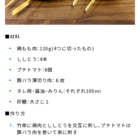
■材料
鶏もも肉：120g(4つに切ったもの)
ししとう：4本
プチトマト：6個
豚バラ薄切り肉：６枚
タレ用・醤油・みりん：それぞれ100ml
砂糖：大さじ１
■作り方
竹串に鶏肉とししとうを交互に刺し、プチトマトは
豚バラ肉を巻いて串に刺す