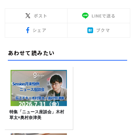
ポスト
LINEで送る
シェア
ブクマ
あわせて読みたい
特集「ニュース座談会」木村
草太×奥村奈津美