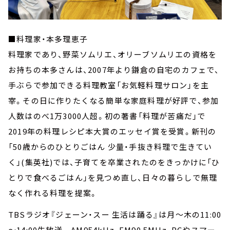
■料理家・本多理恵子
料理家であり、野菜ソムリエ、オリーブソムリエの資格を
お持ちの本多さんは、2007年より鎌倉の自宅のカフェで、
手ぶらで参加できる料理教室「お気軽料理サロン」を主
宰。その日に作りたくなる簡単な家庭料理が好評で、参加
人数はのべ1万3000人超。初の著書「料理が苦痛だ」で
2019年の料理レシピ本大賞のエッセイ賞を受賞。新刊の
「50歳からのひとりごはん 少量・手抜き料理で生きてい
く」(集英社)では、子育てを卒業されたのをきっかけに「ひ
とりで食べるごはん」を見つめ直し、日々の暮らしで無理
なく作れる料理を提案。
TBSラジオ『ジェーン・スー 生活は踊る』は月～木の11:00
～14:00生放送。 AM954kHz、FM90.5MHz、PCやスマー