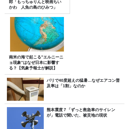
郎「もっちゅりんと映画ちい
かわ 人魚の島のひみつ」
南米の海で起こる”エルニーニ
ョ現象”はなぜ日本に影響す
る？【気象予報士が解説】
パリで40度超えの猛暑…なぜエアコン普
及率は「1割」なのか
熊本震度７「ずっと救急車のサイレン
が」電話で聞いた、被災地の現状