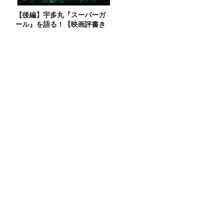
【後編】宇多丸『スーパーガ
ール』を語る！【映画評書き
起こし 2026.7.16 放送】
小堺一機＆関根勤『コサキンDEワァ
オ！』放送開始45周年記念イベントが10
月17日（土）に開催決定！本日よりFC先
行受付スタート！
これが美味い、めんつゆ特集！！売上げ
四天王を比較！話題の唐船峡も
抹茶ブームの裏で減る茶畑 企業と農家
をつなぐ新たな取り組み
Recommended by