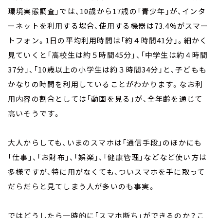
環境実態調査」では、10歳から17歳の「⻘少年」が、インタ
ーネットを利⽤する場合、使用する機器は73.4%がスマー
トフォン。1日の平均利⽤時間は「約４時間41分」。細かく
見ていくと「⾼校⽣は約５時間45分」、「中学⽣は約４時間
37分」、「10歳以上の⼩学⽣は約３時間34分」と、子どもも
かなりの時間を利用していることがわかります。なお利
⽤内容の割合としては「動画を⾒る」が、全年齢を通じて
⾼いそうです。
大人からしても、いまのスマホは「通信手段」のほかにも
「仕事」、「お財布」、「娯楽」、「健康管理」などなど使い方は
多様ですが、特に用がなくても、ついスマホを手に取って
だらだらと見てしまう人が多いのも事実。
ではどうしたら一時的に「スマホ断ち」ができるのか？こ