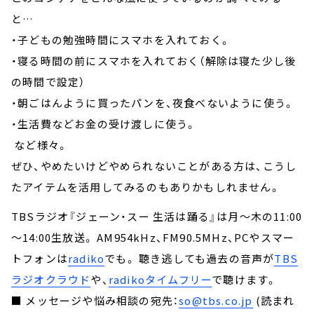
と…
・子どもの勉強時間にスマホを入れておく。
・寝る時間の前にスマホを入れておく（解除は寝た少し後
の時間で設定）
・朝ごはんように買ったパンを、夜食べないように使う。
・生活費などお金の受け渡しに使う。
など様々。
ぜひ、やめたいけどやめられないことがある方は、こうし
たアイテムを活用してみるのもありかもしれません。
TBSラジオ『ジェーン・スー 生活は踊る』は月～木の11:00
～14:00生放送。 AM954kHz、FM90.5MHz、PCやスマー
トフォンは
radiko
でも。 聴き逃しても過去の音声が
TBS
ラジオクラウド
や、
radikoタイムフリー
で聴けます。
■ メッセージや悩み相談の宛先：
so@tbs.co.jp
(読まれ