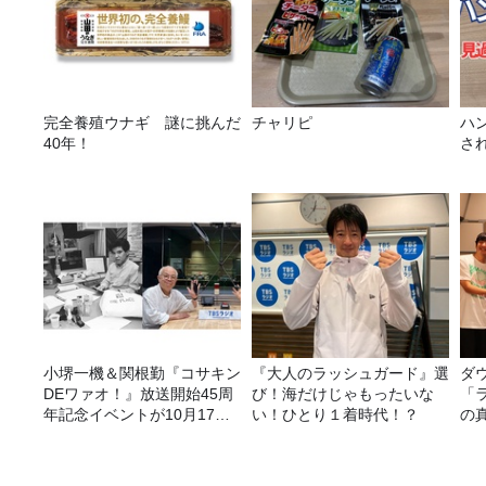
完全養殖ウナギ 謎に挑んだ
チャリピ
ハ
40年！
さ
小堺一機＆関根勤『コサキン
『大人のラッシュガード』選
ダ
DEワァオ！』放送開始45周
び！海だけじゃもったいな
「
年記念イベントが10月17日
い！ひとり１着時代！？
の
（土）に開催決定！本日より
FC先行受付スタート！