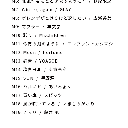
M6: 北風～君にとどきますように～ / 槇原敬之
M7: Winter, again / GLAY
M8: ゲレンデがとけるほど恋したい / 広瀬香美
M9: マフラー / 羊文学
M10: 彩り / Mr.Children
M11: 今宵の月のように / エレファントカシマシ
M12: Moon / Perfume
M13: 群青 / YOASOBI
M14: 群青日和 / 東京事変
M15: SUN / 星野源
M16: ハルノヒ / あいみょん
M17: 青い車 / スピッツ
M18: 風が吹いている / いきものがかり
M19: きらり / 藤井 風