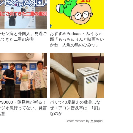
ンセン病と外国人。見過ご
おすすめPodcast・みうら五
れてきた二重の差別
郎「もっちゅりんと映画ちい
かわ 人魚の島のひみつ」
ウ90000・蓮見翔が斬る！
パリで40度超えの猛暑…な
ラジオ流行ってない」発言
ぜエアコン普及率は「1割」
真意
なのか
Recommended by