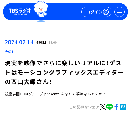
ログイン
マイページ
2024.02.14
水曜日
18:00
新規会員登録
ログイン
その他
現実を映像でさらに楽しいリアルに！ゲス
トはモーショングラフィックスエディター
の髙山大輝さん！
滋慶学園COMグループ presents あなたの夢はなんですか？
今日の番組表
この記事をシェア
週間番組表
トピックス
TBS Podcast