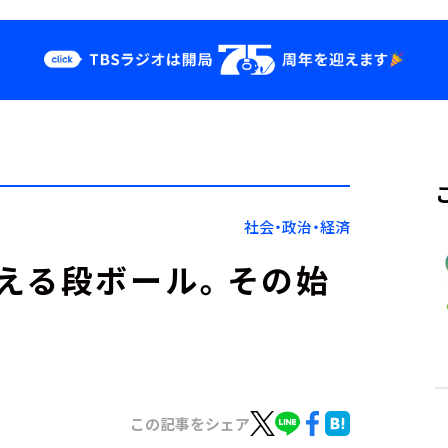
クス
イベント・グッ
ズ
st
YouTube
せ
会社情報
社会・政治・経済
える段ボール。その始
この記事をシェア