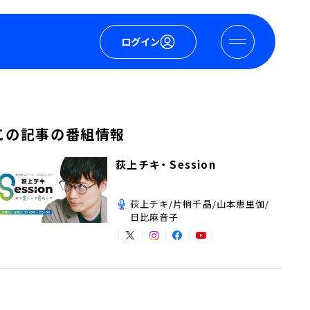
ログイン
この記事の番組情報
荻上チキ・ Session
荻上チキ/片桐千晶/山本恵里伽/
日比麻音子