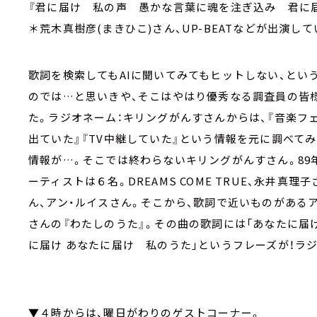
『君に届け 私の声 愚かな言葉に魂を注ぎ込み 君に
＊荒木真樹彦(まきひこ)さん、UP-BEATなどが出演して
歌詞を検索してもAIに聞いてみてもヒットしない、とい
のでは…と思いきや、そこはやはり優秀なる調査員の皆
た。ラジオネーム：キリングがんすさんからは、『音楽フェス
出ていた』『TV中継していた』という情報を元に調べて
情報が…。そこでは終わらないキリングがんすさん。89
ーティストは６名。DREAMS COME TRUE、永井真理子
ん、アン・ルイスさん。そこから、歌詞で近いものがある
さんの『わたしのうた』。その曲の歌詞には「あなたに届
に届け あなたに届け 私のうた」というフレーズが！ラ
▼４時からは、曜日がわりのゲストコーナー。