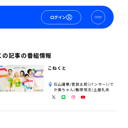
ログイン
この記事の番組情報
こねくと
石山蓮華/菅良太郎（パンサー）/で
か美ちゃん/飯塚悟志/土屋礼央