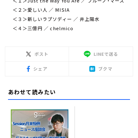
＜１＞Just the Way You Are ／ ブルーノ・マーズ
＜２＞愛しい人 ／ MISIA
＜３＞新しいラプソディー ／ 井上陽水
＜４＞三億円
／
chelmico
ポスト
LINEで送る
シェア
ブクマ
あわせて読みたい