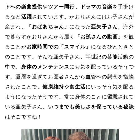
トへの楽曲提供
や
ツアー同行、ドラマの音楽
を手掛け
るなど
活躍
されています。かおりさんにはお子さんが
産まれ、
「おばあちゃん」
になった
亜矢子さん
、海外
で暮らすかおりさんから届く
「お孫さんの動画」
を観
ることが
お家時間での「スマイル」
になるひとときと
のことです。そんな亜矢子さん、半世紀の芸能活動の
中で、
身体のメンテナンス
にも気を配っているそうで
す。還暦を過ぎてお医者さんから血管への懸念を指摘
されたことで、
健康維持
や
食生活
にいっそう気を配る
ようになったそうです。常に身体のことに
留意
されて
いる亜矢子さん、
いつまでも美しさを保っている秘訣
はそこですね！