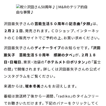
沢田亜矢子さんの
芸能生活５０周年
の
記念曲「夕顔」
は、
２月２１日
、発売されます。ＣＤショップ、インターネッ
トのＣＤ販売サイトでご予約の上、お買い求めください。
沢田亜矢子さんの
ディナーライブ
のお知らせです。
「沢田
亜矢子 芸能生活５０周年 感謝の夕べ」
が、
２月１８
日・日曜日
、東京・池袋の
「ホテルメトロポリタン」
の「富士
の間」で開催されます。詳しくは沢田亜矢子さんの公式イ
ンスタグラムをご覧ください。
来週からは、
坂本冬美
さんをお迎えします。
番組は放送終了後から一週間、「radiko」のタイムフリー
でお聴きいただけます。下記のバナーをクリックしてく