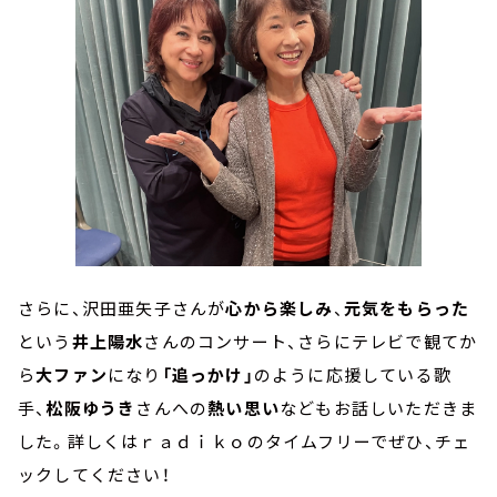
さらに、沢田亜矢子さんが
心から楽しみ
、
元気をもらった
という
井上陽水
さんのコンサート、さらにテレビで観てか
ら
大ファン
になり
「追っかけ」
のように応援している歌
手、
松阪ゆうき
さんへの
熱い思い
などもお話しいただきま
した。詳しくはｒａｄｉｋｏのタイムフリーでぜひ、チェ
ックしてください！