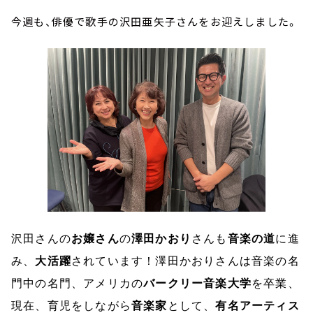
今週も、俳優で歌手の沢田亜矢子さんをお迎えしました。
沢田さんの
お嬢さん
の
澤田かおり
さんも
音楽の道
に進
み、
大活躍
されています！澤田かおりさんは音楽の名
門中の名門、アメリカの
バークリー音楽大学
を卒業、
現在、育児をしながら
音楽家
として、
有名アーティス