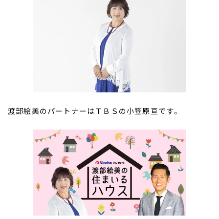
渡部絵美のパートナーはＴＢＳの小笠原亘です。