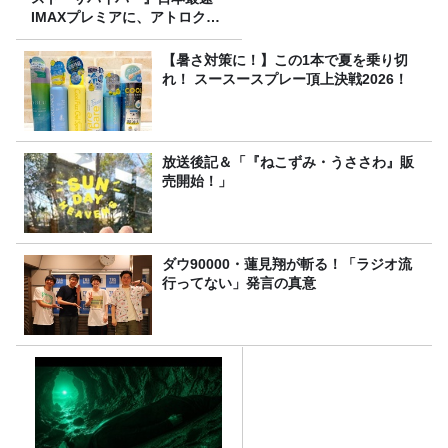
IMAXプレミアに、アトロクリ
スナー60名をご招待！
【暑さ対策に！】この1本で夏を乗り切
れ！ スースースプレー頂上決戦2026！
放送後記＆「『ねこずみ・うささわ』販
売開始！」
ダウ90000・蓮見翔が斬る！「ラジオ流
行ってない」発言の真意