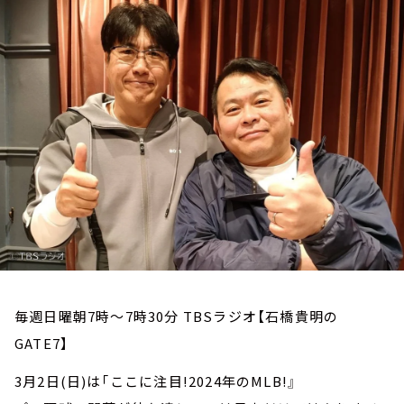
お知らせ
イベント・グッズ
YouTube
会社情報
毎週日曜朝7時～7時30分 TBSラジオ【石橋貴明の
GATE7】
3月2日(日)は｢ここに注目!2024年のMLB!』