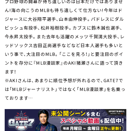
プロ野球の開幕が待ち遠しいのは日本だけではありませ
ん!海の向こうのMLBも待ち遠しくて仕方ない!今年はド
ジャースに大谷翔平選手、山本由伸投手。パドレスにダル
ビッシュ有投手、松井裕樹投手。カブスに鈴木誠也選手、
今永昇太投手。また去年も活躍のメッツ千賀滉大投手、レ
ッドソックス吉田正尚選手などなど日本人選手も多いと
いう事で、大注目のMLB。「ここを見ろ！」と要注目のポイ
ントを存分に『MLB漫談家』のAKI猪瀬さんに語って頂き
ます！
※AKIさんは、あまりに順位予想が外れるので、GATE7で
は「MLBジャーナリスト」ではなく「MLB漫談家」を名乗っ
ております…