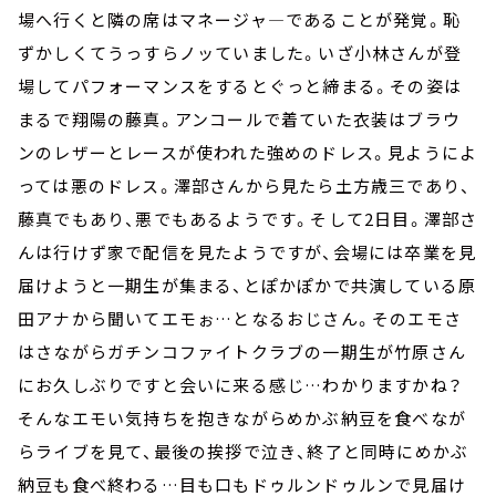
場へ行くと隣の席はマネージャ―であることが発覚。恥
ずかしくてうっすらノッていました。いざ小林さんが登
場してパフォーマンスをするとぐっと締まる。その姿は
まるで翔陽の藤真。アンコールで着ていた衣装はブラウ
ンのレザーとレースが使われた強めのドレス。見ようによ
っては悪のドレス。澤部さんから見たら土方歳三であり、
藤真でもあり、悪でもあるようです。そして2日目。澤部さ
んは行けず家で配信を見たようですが、会場には卒業を見
届けようと一期生が集まる、とぽかぽかで共演している原
田アナから聞いてエモぉ…となるおじさん。そのエモさ
はさながらガチンコファイトクラブの一期生が竹原さん
にお久しぶりですと会いに来る感じ…わかりますかね？
そんなエモい気持ちを抱きながらめかぶ納豆を食べなが
らライブを見て、最後の挨拶で泣き、終了と同時にめかぶ
納豆も食べ終わる…目も口もドゥルンドゥルンで見届け