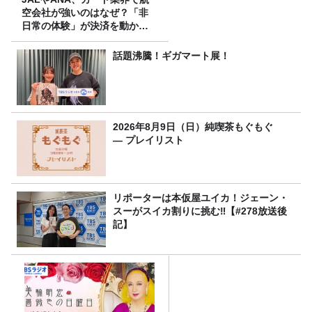
空会社が強いのはなぜ？「非
日常の体験」が決済を動かす
理由
話題沸騰！ギガマート展！
2026年8月9日（日）純喫茶もぐもぐ
― プレイリスト
リポーターは本仮屋ユイカ！ジェーン・
スーがスイカ割りに挑む‼【#278放送後
記】