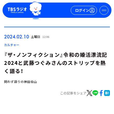
ログイン
マイページ
2024.02.10
土曜日
12:06
新規会員登録
ログイン
カルチャー
『ザ・ノンフィクション』令和の婚活漂流記
2024と武藤つぐみさんのストリップを熱
く語る！
問わず語りの神田伯山
今日の番組表
この記事をシェア
週間番組表
トピックス
TBS Podcast