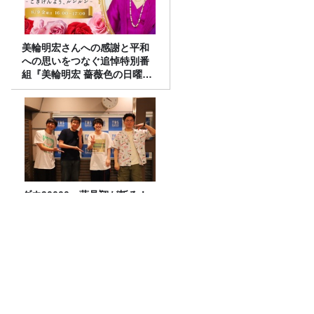
美輪明宏さんへの感謝と平和
への思いをつなぐ追悼特別番
組『美輪明宏 薔薇色の日曜日
～ごきげんよう、ルンルン
～』8/9（日）16時放送
ダウ90000・蓮見翔が斬る！
「ラジオ流行ってない」発言
の真意
特集 久米宏さん