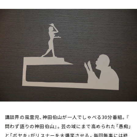
お知らせ
イベント・グッズ
YouTube
会社情報
講談界の風雲児、神田伯山が一人でしゃべる30分番組。『
問わず語りの神田伯山』。芸の域にまで高められた「愚痴」
と「ボヤキ」がリスナーを大爆笑させる。毎回無事には終