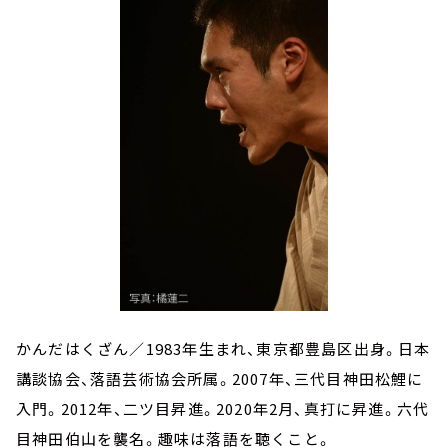
かんだはくざん／1983年生まれ、東京都豊島区出身。日本
講談協会、落語芸術協会所属。2007年、三代目神田松鯉に
入門。2012年、二ツ目昇進。2020年2月、真打に昇進。六代
目神田伯山を襲名。趣味は落語を聴くこと。