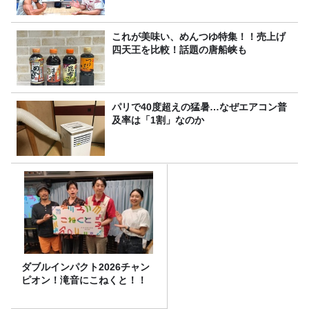
これが美味い、めんつゆ特集！！売上げ
四天王を比較！話題の唐船峡も
パリで40度超えの猛暑…なぜエアコン普
及率は「1割」なのか
ダブルインパクト2026チャン
ピオン！滝音にこねくと！！