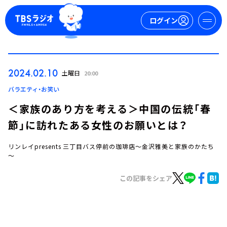
ログイン
マイページ
2024.02.10
土曜日
20:00
新規会員登録
ログイン
バラエティ・お笑い
＜家族のあり方を考える＞中国の伝統「春
節」に訪れたある女性のお願いとは？
リンレイpresents 三丁目バス停前の珈琲店～金沢雅美と家族のかたち
～
この記事をシェア
今日の番組表
週間番組表
トピックス
TBS Podcast