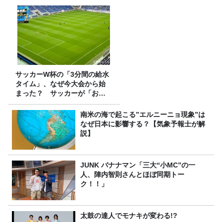
サッカーW杯の「3分間の給水
タイム」、なぜ今大会から始
まった？ サッカーが「お
金」に変わる仕組み
南米の海で起こる”エルニーニョ現象”は
なぜ日本に影響する？【気象予報士が解
説】
JUNK バナナマン「三大“小MC”の一
人、陣内智則さんとほぼ同期トー
ク！！」
太鼓の達人でモナキが変わる!?