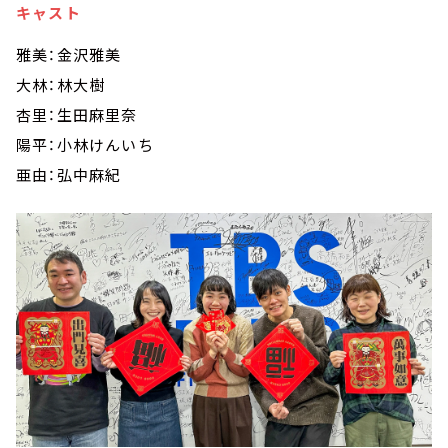
キャスト
雅美：金沢雅美
大林：林大樹
杏里：生田麻里奈
陽平：小林けんいち
亜由：弘中麻紀