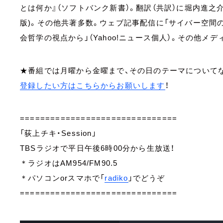
とは何か』（ソフトバンク新書）。翻訳（共訳）に堀内進之
版)。その他共著多数。ウェブ記事配信に「サイバー空間の権
会哲学の視点から」（Yahoo!ニュース個人）。その他メ
★番組では月曜から金曜まで、その日のテーマについて
登録したい方はこちらからお願いします
！
===============================
「荻上チキ・Session」
TBSラジオで平日午後6時00分から生放送！
＊ラジオはAM954/FM90.5
＊パソコンorスマホで「
radiko
」でどうぞ
===============================