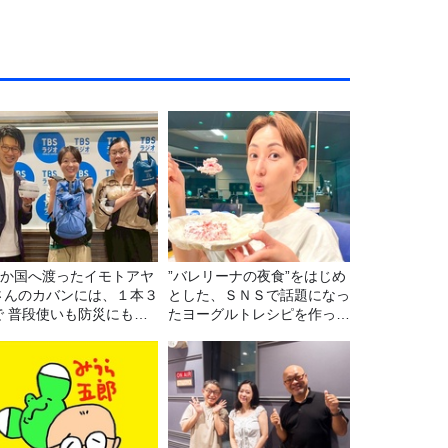
22か国へ渡ったイモトアヤ
”バレリーナの夜食”をはじめ
さんのカバンには、１本３
とした、ＳＮＳで話題になっ
で 普段使いも防災にもな
たヨーグルトレシピを作って
最強の棒が入っていた！
みた！