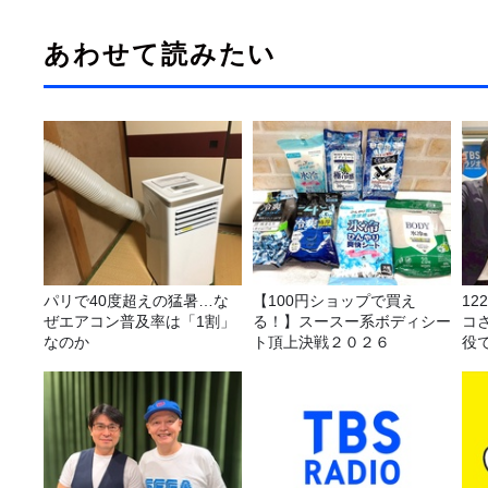
あわせて読みたい
パリで40度超えの猛暑…な
【100円ショップで買え
1
ぜエアコン普及率は「1割」
る！】スースー系ボディシー
コ
なのか
ト頂上決戦２０２６
役
る