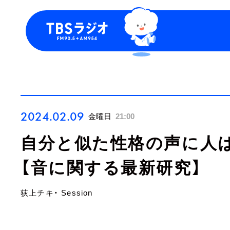
今日の番組表
トピッ
週間番組表
TBS P
お知ら
2024.02.09
金曜日
21:00
自分と似た性格の声に人
【音に関する最新研究】
荻上チキ・ Session