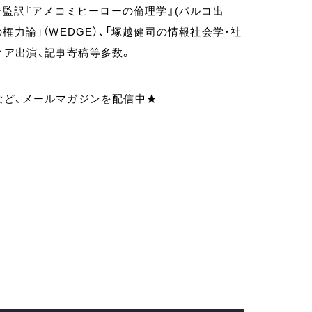
介監訳『アメコミヒーローの倫理学』(パルコ出
力論」（WEDGE）、「塚越健司の情報社会学・社
ディア出演、記事寄稿等多数。
など、メールマガジンを配信中★