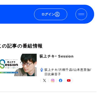
ログイン
この記事の番組情報
荻上チキ・ Session
荻上チキ/片桐千晶/山本恵里伽/
日比麻音子