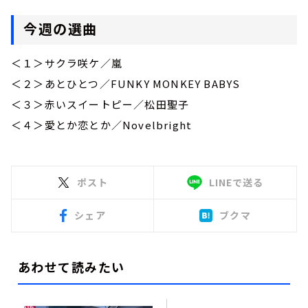
今週の選曲
＜１＞サクラ咲ケ／嵐
＜２＞あとひとつ／FUNKY MONKEY BABYS
＜３＞赤いスイートピー／松田聖子
＜４＞愛とか恋とか／Novelbright
ポスト
LINEで送る
シェア
ブクマ
あわせて読みたい